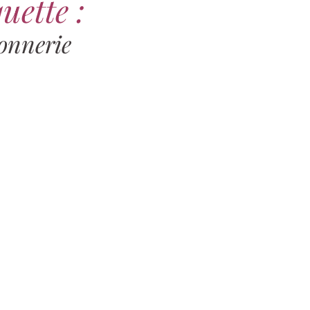
uette :
onnerie