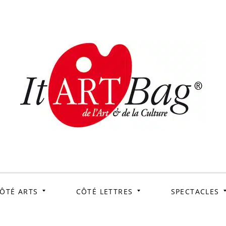
ItArtB
Le webmag de l'art et
de la culture
ÔTÉ ARTS
CÔTÉ LETTRES
SPECTACLES