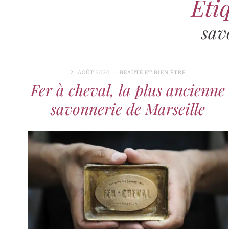
Étiq
sav
21 AOÛT 2020
BEAUTÉ ET BIEN ÊTRE
Fer à cheval, la plus ancienne
savonnerie de Marseille