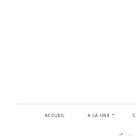
ALLER
AU
CONTENU
ACCUEIL
A LA UNE
C