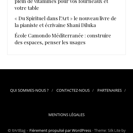
plein de vitamines pour vos fourneaux et
votre table
« Du Spirituel dans l’Art » le nouveau livre de
la pianiste et écrivaine Shani Diluka
École Camondo Méditerranée : construire
des espaces, penser les usages
QUI SOMMES-NOUS ?
CONTACTEZ-NOUS
PARTENAIRES
MENTIONS LÉGALES
© ItArtBag –
Fièrement propulsé par WordPress
-
Theme: Silk Lite by