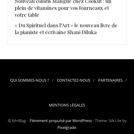
Nouveau coloris Mangue chez Cookut : un
plein de vitamines pour vos fourneaux et
votre table
« Du Spirituel dans l’Art » le nouveau livre de
la pianiste et écrivaine Shani Diluka
QUI SOMMES-NOUS ?
CONTACTEZ-NOUS
PARTENAIRES
MENTIONS LÉGALES
© ItArtBag –
Fièrement propulsé par WordPress
-
Theme: Silk Lite by
Pixelgrade
.