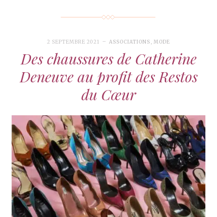
2 SEPTEMBRE 2021
ASSOCIATIONS
,
MODE
Des chaussures de Catherine
Deneuve au profit des Restos
du Cœur