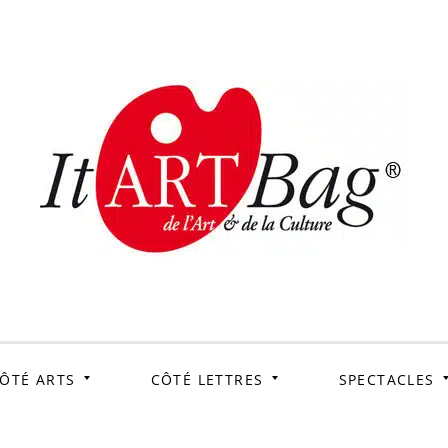
ItArtB
Le webmag de l'art et
de la culture
ÔTÉ ARTS
CÔTÉ LETTRES
SPECTACLES