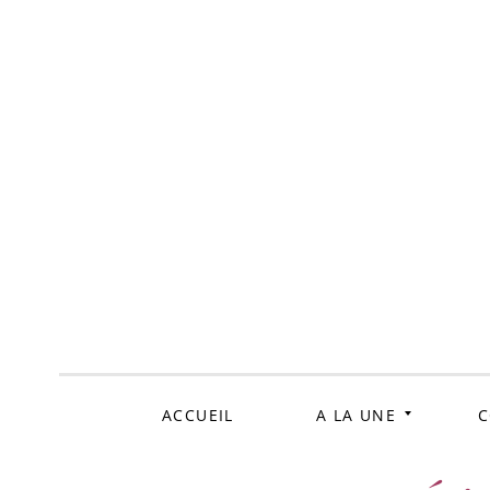
ALLER
AU
CONTENU
ACCUEIL
A LA UNE
C