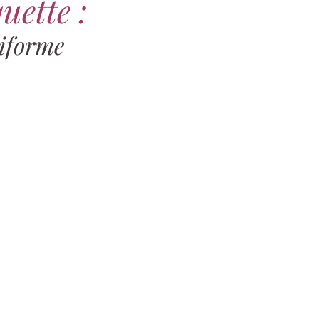
uette :
iforme