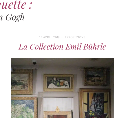
uette :
n Gogh
15 AVRIL 2019
EXPOSITIONS
La Collection Emil Bührle