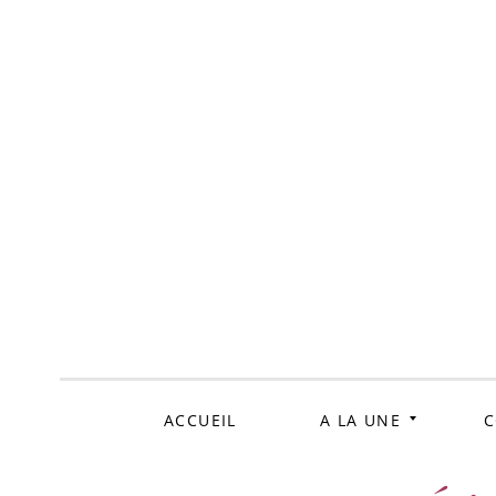
ALLER
AU
CONTENU
ACCUEIL
A LA UNE
C