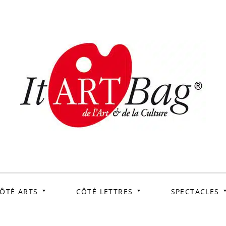
ItArtB
Le webmag de l'art et
de la culture
ÔTÉ ARTS
CÔTÉ LETTRES
SPECTACLES