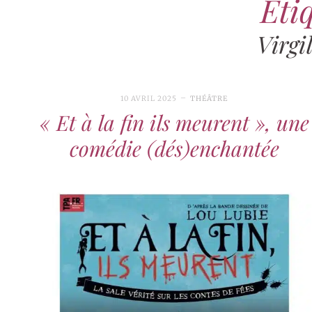
Étiq
Virgi
10 AVRIL 2025
THÉÂTRE
« Et à la fin ils meurent », une
comédie (dés)enchantée