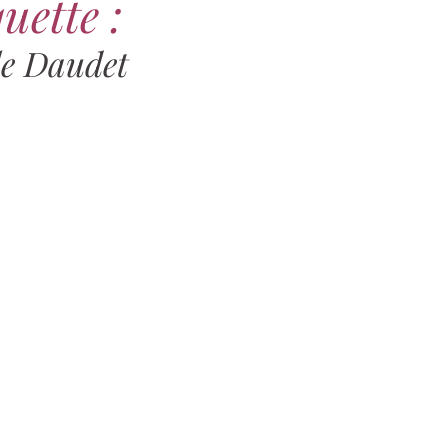
uette :
le Daudet