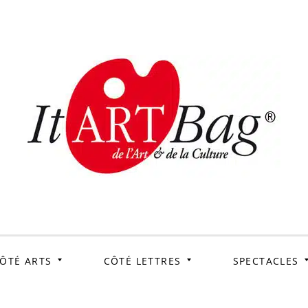
ItArtB
Le webmag de l'art et
de la culture
ÔTÉ ARTS
CÔTÉ LETTRES
SPECTACLES