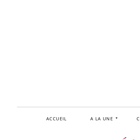
ALLER
AU
CONTENU
ACCUEIL
A LA UNE
C