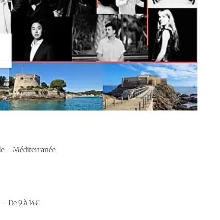
ale – Méditerranée
 – De 9 à 14€