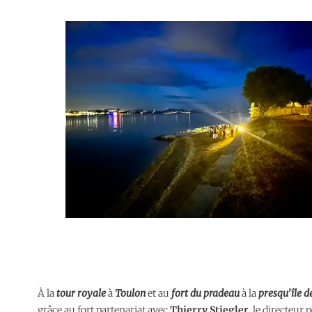
À la
tour royale
à
Toulon
et au
fort du pradeau
à la
presqu’île d
grâce au fort partenariat avec
Thierry Stiegler
, le directeur