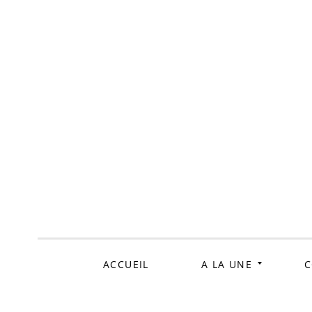
ALLER
AU
CONTENU
ACCUEIL
A LA UNE
C