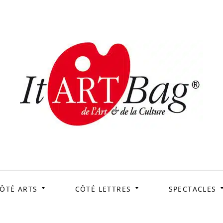
ItArtB
Le webmag de l'art et
de la culture
ÔTÉ ARTS
CÔTÉ LETTRES
SPECTACLES