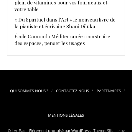
plein de vitamines pour vos fourneaux et
votre table
« Du Spirituel dans l’Art » le nouveau livre de
la pianiste et écrivaine Shani Diluka
École Camondo Méditerranée : construire
des espaces, penser les usages
QUI SOMMES-NOUS ?
CONTACTEZ-NOUS
PARTENAIRES
MENTIONS LÉGALES
© ItArtBag –
Fièrement propulsé par WordPress
-
Theme: Silk Lite by