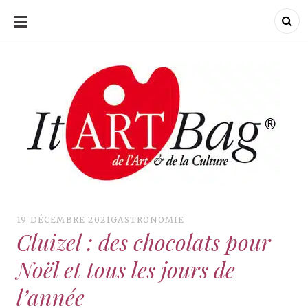
ALLER
AU
CONTENU
ItArtBag
ItArtBag
Le webmag de l'art
et de la culture
19 DÉCEMBRE 2021
GASTRONOMIE
Cluizel : des chocolats pour
Noël et tous les jours de
l’année