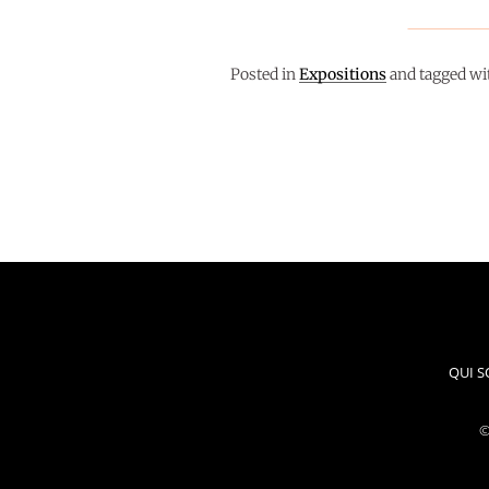
2 février
Posted in
Expositions
and tagged wi
2019
GALERIES
QUI 
©