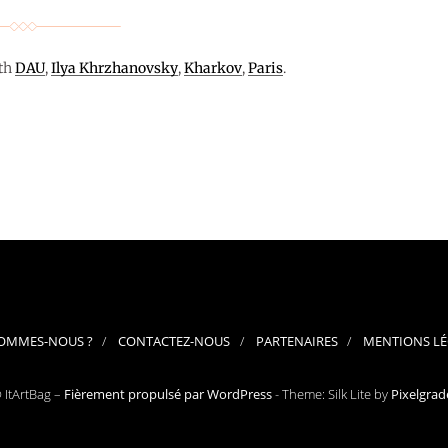
th
DAU
,
Ilya Khrzhanovsky
,
Kharkov
,
Paris
.
SOMMES-NOUS ?
CONTACTEZ-NOUS
PARTENAIRES
MENTIONS LÉ
 ItArtBag –
Fièrement propulsé par WordPress
-
Theme: Silk Lite by
Pixelgrad