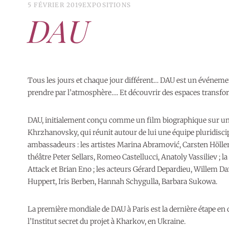
5 FÉVRIER 2019
EXPOSITIONS
DAU
Tous les jours et chaque jour différent… DAU est un événement 
prendre par l’atmosphère…. Et découvrir des espaces transfor
DAU, initialement conçu comme un film biographique sur un phy
Khrzhanovsky, qui réunit autour de lui une équipe pluridiscipl
ambassadeurs : les artistes Marina Abramović, Carsten Höller,
théâtre Peter Sellars, Romeo Castellucci, Anatoly Vassiliev ; 
Attack et Brian Eno ; les acteurs Gérard Depardieu, Willem Dafo
Huppert, Iris Berben, Hannah Schygulla, Barbara Sukowa.
La première mondiale de DAU à Paris est la dernière étape en 
l’Institut secret du projet à Kharkov, en Ukraine.