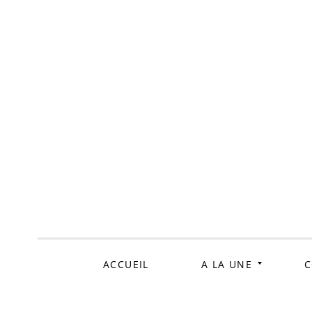
ALLER
AU
CONTENU
ACCUEIL
A LA UNE
C