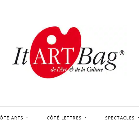
ItArtB
Le webmag de l'art et
de la culture
ÔTÉ ARTS
CÔTÉ LETTRES
SPECTACLES