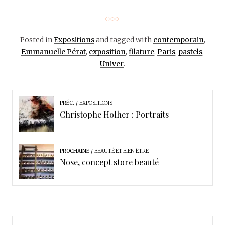
Posted in
Expositions
and tagged with
contemporain
,
Emmanuelle Pérat
,
exposition
,
filature
,
Paris
,
pastels
,
Univer
.
PRÉC.
EXPOSITIONS
Christophe Holher : Portraits
PROCHAINE
BEAUTÉ ET BIEN ÊTRE
Nose, concept store beauté