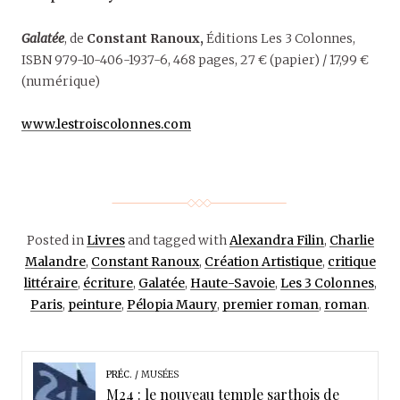
Galatée
, de
Constant Ranoux,
Éditions Les 3 Colonnes,
ISBN 979-10-406-1937-6, 468 pages, 27 € (papier) / 17,99 €
(numérique)
www.lestroiscolonnes.com
Posted in
Livres
and tagged with
Alexandra Filin
,
Charlie
Malandre
,
Constant Ranoux
,
Création Artistique
,
critique
littéraire
,
écriture
,
Galatée
,
Haute-Savoie
,
Les 3 Colonnes
,
Paris
,
peinture
,
Pélopia Maury
,
premier roman
,
roman
.
PRÉC.
MUSÉES
M24 : le nouveau temple sarthois de