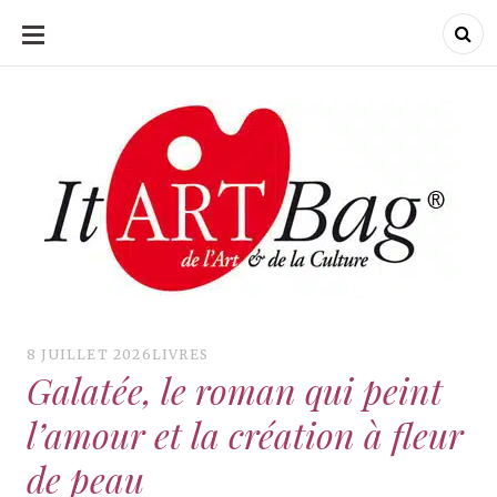
ALLER
AU
CONTENU
ItArtBag
ItArtBag
Le webmag de l'art
et de la culture
8 JUILLET 2026
LIVRES
Galatée, le roman qui peint
l’amour et la création à fleur
de peau