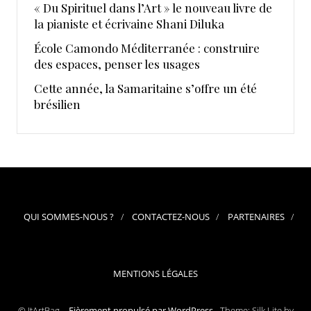
« Du Spirituel dans l’Art » le nouveau livre de
la pianiste et écrivaine Shani Diluka
École Camondo Méditerranée : construire
des espaces, penser les usages
Cette année, la Samaritaine s’offre un été
brésilien
QUI SOMMES-NOUS ?
CONTACTEZ-NOUS
PARTENAIRES
MENTIONS LÉGALES
© ItArtBag –
Fièrement propulsé par WordPress
-
Theme: Silk Lite by