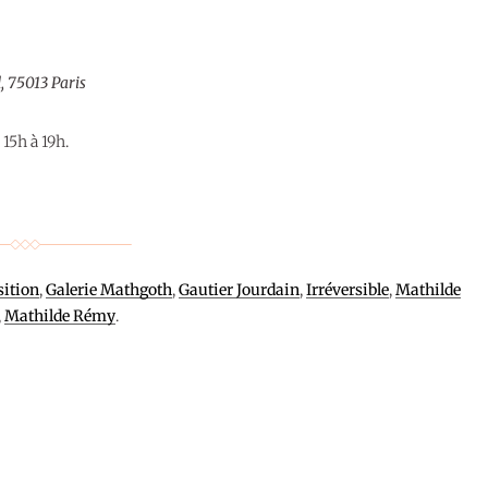
, 75013 Paris
15h à 19h.
sition
,
Galerie Mathgoth
,
Gautier Jourdain
,
Irréversible
,
Mathilde
,
Mathilde Rémy
.