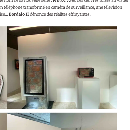
 le nom de sa nouvelle série :
Provoc
. Avec des œuvres fortes au visuel
. Un téléphone transformé en caméra de surveillance, une télévision
aise…
Bordalo II
dénonce des réalités effrayantes.