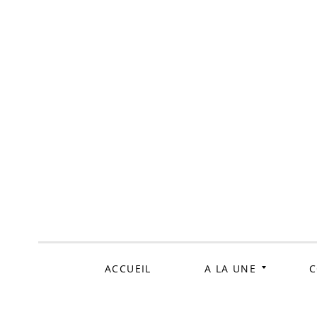
ALLER
AU
CONTENU
ACCUEIL
A LA UNE
C