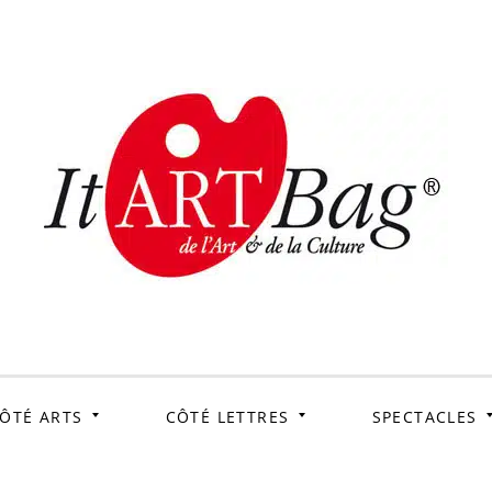
ItArtB
Le webmag de l'art et
de la culture
ÔTÉ ARTS
CÔTÉ LETTRES
SPECTACLES