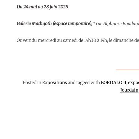
Du 24 mai au 28 juin 2025.
Galerie Mathgoth (espace temporaire),
1 rue Alphonse Boudard
Ouvert du mercredi au samedi de 14h30 à 19h, le dimanche de 
7 juin 2025
EXPOSITIONS
Posted in
Expositions
and tagged with
BORDALO II
,
expo
Jourdain