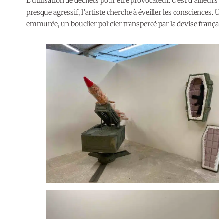
L’utilisation de déchets pour être provocateur. C’est d’ailleurs
presque agressif, l’artiste cherche à éveiller les consciences
emmurée, un bouclier policier transpercé par la devise franç