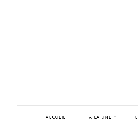
ALLER
AU
CONTENU
ACCUEIL
A LA UNE
C