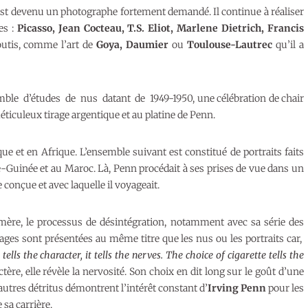
st devenu un photographe fortement demandé. Il continue à réaliser
es :
Picasso, Jean Cocteau, T.S. Eliot, Marlene Dietrich, Francis
outis, comme l’art de
Goya, Daumier
ou
Toulouse-Lautrec
qu’il a
mble d’études de nus datant de 1949-1950, une célébration de chair
éticuleux tirage argentique et au platine de Penn.
ue et en Afrique. L’ensemble suivant est constitué de portraits faits
Guinée et au Maroc. Là, Penn procédait à ses prises de vue dans un
conçue et avec laquelle il voyageait.
mère, le processus de désintégration, notamment avec sa série des
ages sont présentées au même titre que les nus ou les portraits car,
ells the character, it tells the nerves. The choice of cigarette tells the
tère, elle révèle la nervosité. Son choix en dit long sur le goût d’une
 autres détritus démontrent l’intérêt constant d’
Irving Penn
pour les
sa carrière.