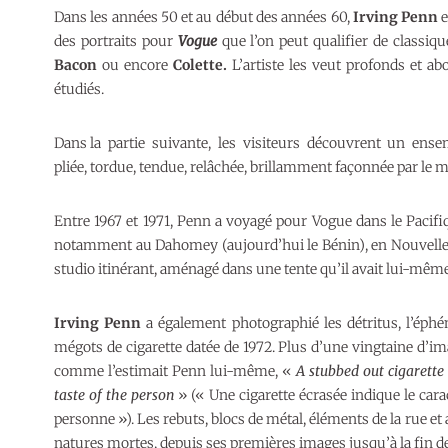
Dans les années 50 et au début des années 60,
Irving Penn
e
des portraits pour
Vogue
que l’on peut qualifier de classiqu
Bacon
ou encore
Colette.
L’artiste les veut profonds et ab
étudiés.
Dans la partie suivante, les visiteurs découvrent un ense
pliée, tordue, tendue, relâchée, brillamment façonnée par le m
Entre 1967 et 1971, Penn a voyagé pour Vogue dans le Pacifiq
notamment au Dahomey (aujourd’hui le Bénin), en Nouvelle-
studio itinérant, aménagé dans une tente qu’il avait lui-même 
Irving Penn
a également photographié les détritus, l’éphé
mégots de cigarette datée de 1972. Plus d’une vingtaine d’im
comme l’estimait Penn lui-même, «
A stubbed out cigarette t
taste of the person
» (« Une cigarette écrasée indique le carac
personne »). Les rebuts, blocs de métal, éléments de la rue et
natures mortes, depuis ses premières images jusqu’à la fin de 