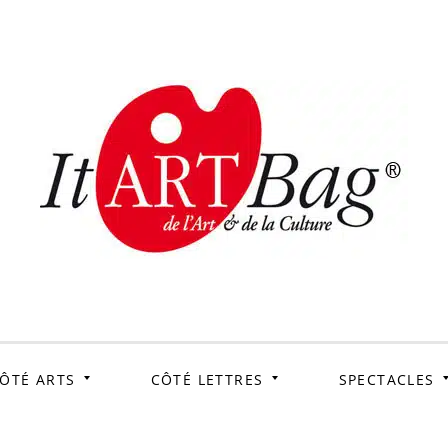
ItArtB
Le webmag de l'art et
de la culture
ÔTÉ ARTS
CÔTÉ LETTRES
SPECTACLES