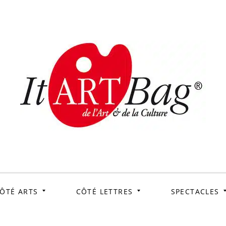
ItArtB
Le webmag de l'art et
de la culture
ÔTÉ ARTS
CÔTÉ LETTRES
SPECTACLES