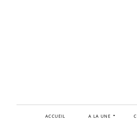
ALLER
AU
CONTENU
ACCUEIL
A LA UNE
C