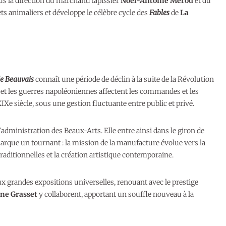
us la direction du marchand tapissier
Noël-Antoine Mérou
et du
s animaliers et développe le célèbre cycle des
Fables
de
La
e Beauvais
connaît une période de déclin à la suite de la Révolution
e et les guerres napoléoniennes affectent les commandes et les
IXe siècle, sous une gestion fluctuante entre public et privé.
’administration des Beaux-Arts. Elle entre ainsi dans le giron de
 marque un tournant : la mission de la manufacture évolue vers la
aditionnelles et la création artistique contemporaine.
ux grandes expositions universelles, renouant avec le prestige
ne Grasset
y collaborent, apportant un souffle nouveau à la