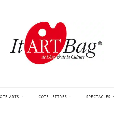
ItArtB
Le webmag de l'art et
de la culture
ÔTÉ ARTS
CÔTÉ LETTRES
SPECTACLES