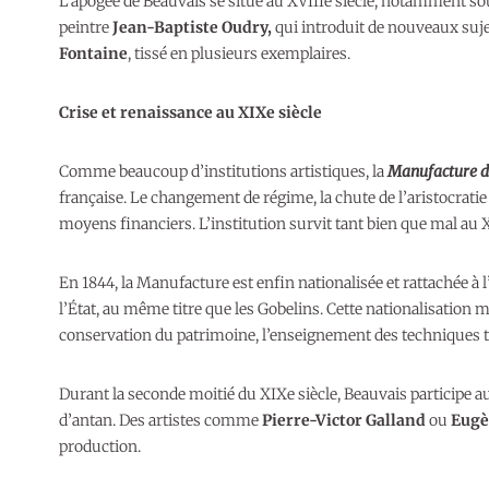
L’apogée de Beauvais se situe au XVIIIe siècle, notamment so
peintre
Jean-Baptiste Oudry,
qui introduit de nouveaux sujet
Fontaine
, tissé en plusieurs exemplaires.
Crise et renaissance au XIXe siècle
Comme beaucoup d’institutions artistiques, la
Manufacture d
française. Le changement de régime, la chute de l’aristocrati
moyens financiers. L’institution survit tant bien que mal au X
En 1844, la Manufacture est enfin nationalisée et rattachée à l
l’État, au même titre que les Gobelins. Cette nationalisation
conservation du patrimoine, l’enseignement des techniques tr
Durant la seconde moitié du XIXe siècle, Beauvais participe a
d’antan. Des artistes comme
Pierre-Victor Galland
ou
Eugè
production.