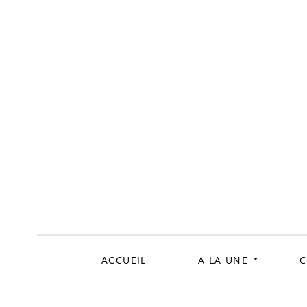
ALLER
AU
CONTENU
ACCUEIL
A LA UNE
C