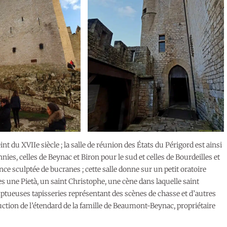
t du XVIIe siècle ; la salle de réunion des États du Périgord est ainsi
es, celles de Beynac et Biron pour le sud et celles de Bourdeilles et
ce sculptée de bucranes ; cette salle donne sur un petit oratoire
s une Pietà, un saint Christophe, une cène dans laquelle saint
mptueuses tapisseries représentant des scènes de chasse et d’autres
duction de l’étendard de la famille de Beaumont-Beynac, propriétaire