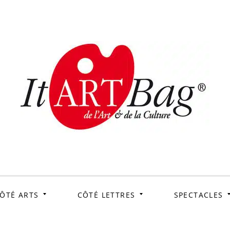
ItArtB
Le webmag de l'art et
de la culture
ÔTÉ ARTS
CÔTÉ LETTRES
SPECTACLES