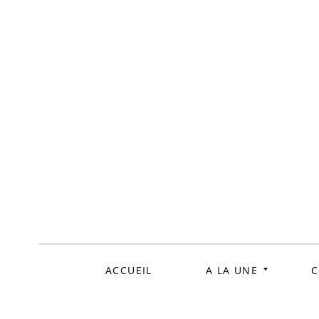
ALLER
AU
CONTENU
ACCUEIL
A LA UNE
C