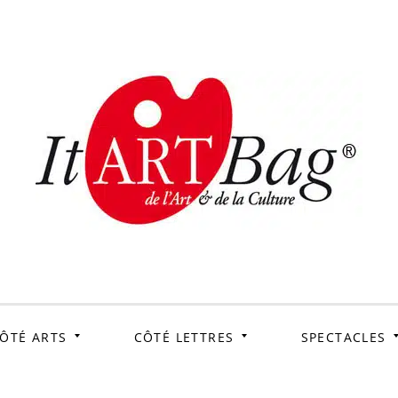
ItArtB
Le webmag de l'art et
de la culture
ÔTÉ ARTS
CÔTÉ LETTRES
SPECTACLES