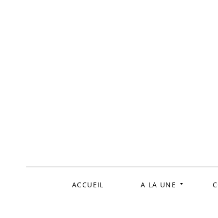
ALLER
AU
CONTENU
ACCUEIL
A LA UNE
C