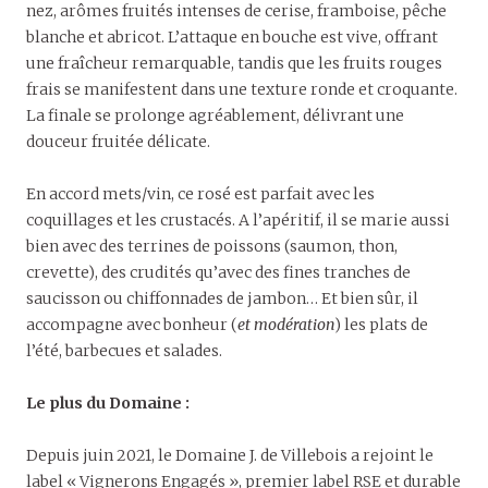
nez, arômes fruités intenses de cerise, framboise, pêche
blanche et abricot. L’attaque en bouche est vive, offrant
une fraîcheur remarquable, tandis que les fruits rouges
frais se manifestent dans une texture ronde et croquante.
La finale se prolonge agréablement, délivrant une
douceur fruitée délicate.
En accord mets/vin, ce rosé est parfait avec les
coquillages et les crustacés. A l’apéritif, il se marie aussi
bien avec des terrines de poissons (saumon, thon,
crevette), des crudités qu’avec des fines tranches de
saucisson ou chiffonnades de jambon… Et bien sûr, il
accompagne avec bonheur (
et modération
) les plats de
l’été, barbecues et salades.
Le plus du Domaine :
Depuis juin 2021, le Domaine J. de Villebois a rejoint le
label « Vignerons Engagés », premier label RSE et durable