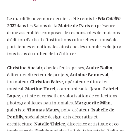
Le mardi 16 novembre dernier a été remis le
Prix CatalPa
2021
dans les Salons de la
Mairie de Paris
en présence
d’une assemblée composée de responsables de maisons
d’édition d’arts et d’institutions culturelles et muséales
parisiennes et nationales ainsi que des membres du jury,
tous issus du milieu de la Culture :
Christine Auclair,
cheffe d’entreprises,
André Balbo,
éditeur et directeur de projets,
Antoine Bonneval,
formateur,
Christian Fabre,
opérateur culturel et
musical,
Martine Horel,
communicante,
Jean-Gabriel
Lopez,
artiste et conseil en valorisation de collections
photographiques patrimoniales,
Marguerite Milin,
galeriste,
Thomas Maury,
poly-créateur,
Isabelle de
Ponfilly,
spécialiste design, arts décoratifs et
architecture,
Natalie Thiriez,
directrice artistique et co-
fondatrice de l’hebdomadaire Le 1, du trimestriel Zadig, et