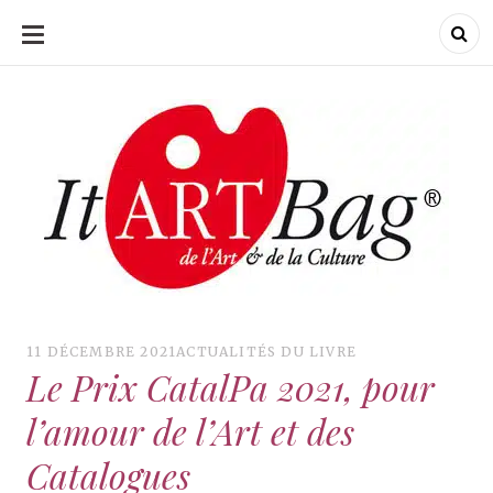
ALLER
AU
CONTENU
ItArtBag
ItArtBag
Le webmag de l'art
et de la culture
11 DÉCEMBRE 2021
ACTUALITÉS DU LIVRE
Le Prix CatalPa 2021, pour
l’amour de l’Art et des
Catalogues