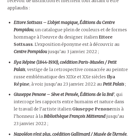
recevoir de distinction et méritent tout autant d’être
applaudis :
Ettore Sot
tsass – L’objet magique, Éditions du Centre
Pompidou
, un catalogue plein de couleurs et de formes
hommage à l’oeuvre du designer italien
Ettore
Sot
tsass
. L’exposition éponyme est à découvrir au
Centre Pompidou
jusqu’au 3 janvier 2022 ;
Ilya Répine (1844-1930), coédition Paris-Musées / Petit
Palais
, vestige de la retrospective consacrée au peintre
russe emblématique des XIXe et XXe siècles
Ilya
Répine
, à voir jusqu’au 23 janvier 2022 au
Petit Palais
;
Giuseppe Penone – Sève et Pensée, Éditions de la BnF
, qui
interroge les rapports entre humains et nature dans
le travail de l’artiste italien
Giuseppe Penone
mis à
l’honneur à la
Biblioth
è
que Fran
ç
ois Mitterand
jusqu’au
23 janvier 2022 ;
Napoléon n’est plus, coédition Gallimard / Musée de l’Armée
,