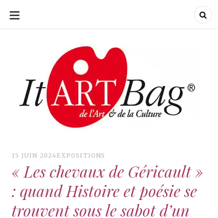
ALLER
AU
CONTENU
ItArtBag
ItArtBag
Le webmag de l'art
et de la culture
15 JUIN 2024
EXPOSITIONS
« Les chevaux de Géricault »
: quand Histoire et poésie se
trouvent sous le sabot d’un