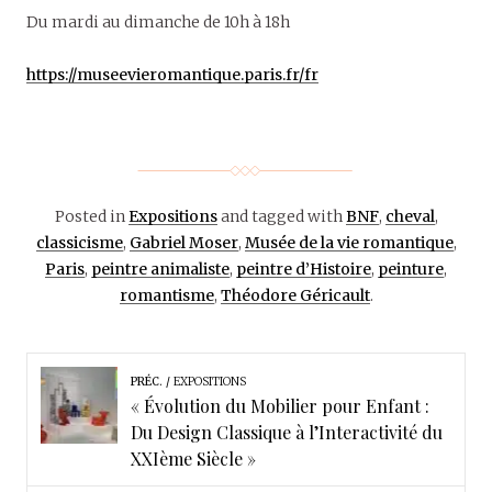
Du mardi au dimanche de 10h à 18h
https://museevieromantique.paris.fr/fr
Posted in
Expositions
and tagged with
BNF
,
cheval
,
classicisme
,
Gabriel Moser
,
Musée de la vie romantique
,
Paris
,
peintre animaliste
,
peintre d’Histoire
,
peinture
,
romantisme
,
Théodore Géricault
.
PRÉC.
EXPOSITIONS
« Évolution du Mobilier pour Enfant :
Du Design Classique à l’Interactivité du
XXIème Siècle »