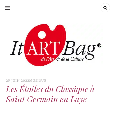
ALLER
AU
CONTENU
ItArtBag
ItArtBag
Le webmag de l'art
et de la culture
25 JUIN 2022
MUSIQUE
Les Étoiles du Classique à
Saint Germain en Laye