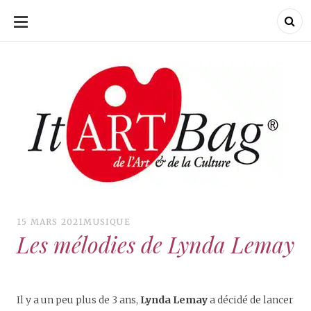
ALLER
AU
CONTENU
ItArtBag
ItArtBag
Le webmag de l'art
et de la culture
15 MARS 2021
MUSIQUE
Les mélodies de Lynda Lemay
Il y a un peu plus de 3 ans,
Lynda Lemay
a décidé de lancer