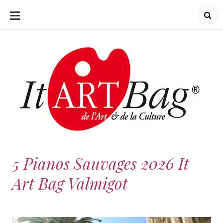
ALLER
AU
CONTENU
ItArtBag
ItArtBag
Le webmag de l'art
et de la culture
5 Pianos Sauvages 2026 It
Art Bag Valmigot