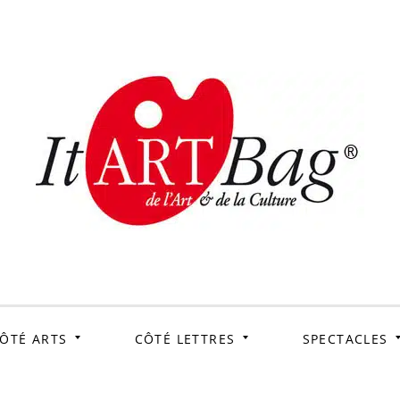
ItArtB
Le webmag de l'art et
de la culture
ÔTÉ ARTS
CÔTÉ LETTRES
SPECTACLES