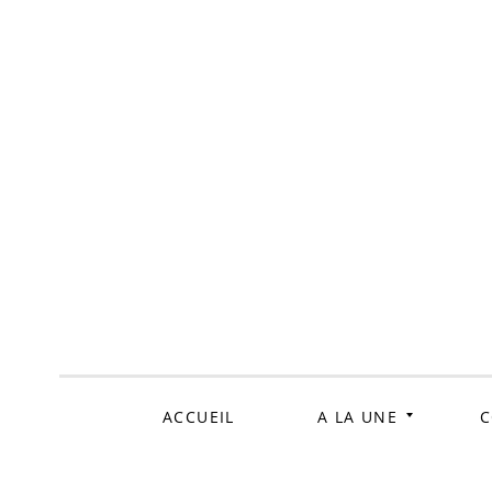
ALLER
AU
CONTENU
ACCUEIL
A LA UNE
C