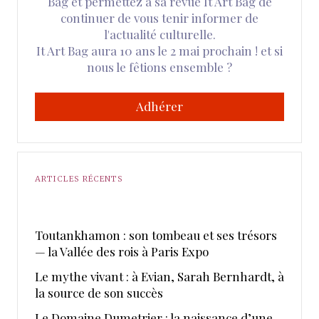
Bag et permettez à sa revue It Art Bag de
continuer de vous tenir informer de
l'actualité culturelle.
It Art Bag aura 10 ans le 2 mai prochain ! et si
nous le fêtions ensemble ?
Adhérer
ARTICLES RÉCENTS
Toutankhamon : son tombeau et ses trésors
— la Vallée des rois à Paris Expo
Le mythe vivant : à Evian, Sarah Bernhardt, à
la source de son succès
Le Domaine Dumetrier : la naissance d’une