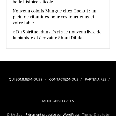
belle histoire viticole
Nouveau coloris Mangue chez Cookut : un
plein de vitamines pour vos fourneaux et
votre table
« Du Spirituel dans l’Art » le nouveau livre de
la pianiste et écrivaine Shani Diluka
QUI SOMMES-NOUS ?
CONTACTEZ-NOUS
PARTENAIRES
MENTIONS LÉGALES
© ItArtBag –
Fièrement propulsé par WordPress
-
Theme: Silk Lite by