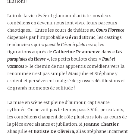
illusions !
Loin de la vie rêvée et glamour d’artiste, nos deux
comédiens en devenir nous font vivre leurs parcours
chaotiques… Entre les cours de théâtre au
Cours Florence
dispensés par l’improbable
Gérard Bitruc
, les castings
tendancieux qui «
puent le César à plein nez
», les
figurations auprès de
Catherine Peauneuve
dans «
Les
parapluies du Havre
», les petits boulots chez «
Paul et
vacances
», le chemin de nos apprentis comédiens vers la
renommée n’est pas simple ! Mais Julie et Stéphane y
croient et persévèrent malgré de grosses désillusions et
de grands moments de solitude !
La mise en scène est pleine d’humour, captivante,
rythmée. On ne voit pas le temps passé. Vifs, percutants,
les comédiens changent de rôle plusieurs fois au cours de
la pièce avec aisance et jubilation. Si
Jeanne Chartier
,
alias Julie et
Batiste De Oliveira
, alias Stéphane incarnent