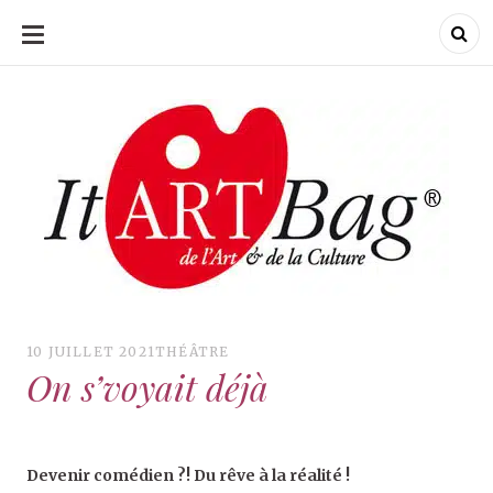
ALLER
AU
CONTENU
ItArtBag
ItArtBag
Le webmag de l'art
et de la culture
10 JUILLET 2021
THÉÂTRE
On s’voyait déjà
Devenir comédien ?! Du rêve à la réalité !