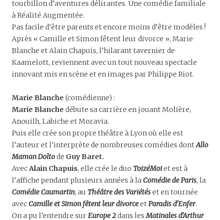
tourbillon d’aventures délirantes. Une comédie familiale
à Réalité Augmentée.
Pas facile d’être parents et encore moins d’être modèles !
Après « Camille et Simon fêtent leur divorce », Marie
Blanche et Alain Chapuis, l’hilarant tavernier de
Kaamelott, reviennent avec un tout nouveau spectacle
innovant mis en scène et en images par Philippe Riot.
Marie Blanche
(comédienne) :
Marie Blanche
débute sa carrière en jouant Molière,
Anouilh, Labiche et Moravia.
Puis elle crée son propre théâtre à Lyon où elle est
l’auteur et l’interprète de nombreuses comédies dont
Allo
Maman Dolto
de
Guy Baret.
Avec
Alain Chapuis
, elle crée le duo
ToizéMoi
et est à
l’affiche pendant plusieurs années à la
Comédie de Paris
, la
Comédie Caumartin
, au
Théâtre des Variétés
et en tournée
avec
Camille et Simon fêtent leur divorce
et
Paradis d’Enfer
.
On a pu l’entendre sur
Europe 2
dans les
Matinales d’Arthur