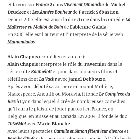
et la voir sur
France 2
dans
Vivement Dimanche
de
Michel
Drucker
et
Les Années Bonheur
de
Patrick Sébastien
.
Depuis 2015, elle est aussi la directrice dans la comédie
La
Maîtresse en Maillot de Bain
de
Fabienne Galula.
En 2016, elle est l’auteur et l’interprète de la série web
Mamandados
.
Alain Chapuis
(comédien et auteur):
Alain Chapuis
interprète le rôle du
Tavernier
dans la
série culte
Kaamelott
et joue dans plusieurs films et
téléfilms dont
La Vache
avec
Jamel Debbouze.
Après avoir débuté sa carrière en jouant Molière,
Shakespeare, Anouilh ou Moravia, il fonde
Le Complexe du
Rire
à Lyon dans lequel il crée de nombreuses comédies
qu’il aura le plaisir de jouer partout en France, en
Belgique, en Suisse et au Canada. En 2004, il fonde le duo
ToizéMoi
avec
Marie Blanche.
Avec leurs spectacles
Camille et Simon fêtent leur divorce
et
Paradis d’Enfer
, ils resteront plusieurs années à l’affiche de