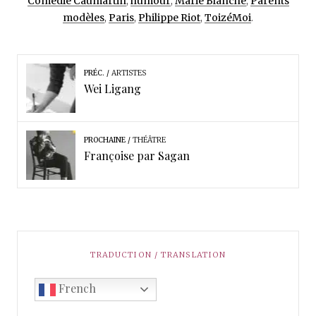
Comédie Caumartin
,
humour
,
Marie Blanche
,
Parents
modèles
,
Paris
,
Philippe Riot
,
ToizéMoi
.
PRÉC.
ARTISTES
Wei Ligang
PROCHAINE
THÉÂTRE
Françoise par Sagan
TRADUCTION / TRANSLATION
French