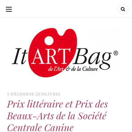
ALLER
AU
CONTENU
ItArtBag
ItArtBag
Le webmag de l'art
et de la culture
5 DÉCEMBRE 2019
LIVRES
Prix littéraire et Prix des
Beaux-Arts de la Société
Centrale Canine