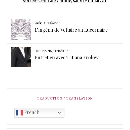
Société Centrale Canine
,
salon Animal Art
.
PRÉC.
THÉÂTRE
L’ingénu de Voltaire au Lucernaire
PROCHAINE
THÉÂTRE
Entretien avec Tatiana Frolova
TRADUCTION / TRANSLATION
French