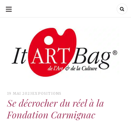
ALLER
AU
CONTENU
ItArtBag
ItArtBag
Le webmag de l'art
et de la culture
19 MAI 2023
EXPOSITIONS
Se décrocher du réel à la
Fondation Carmignac