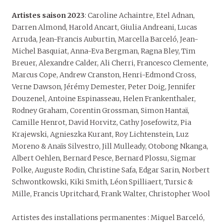
Artistes saison 2023
: Caroline Achaintre, Etel Adnan,
Darren Almond, Harold Ancart, Giulia Andreani, Lucas
Arruda, Jean-Francis Auburtin, Marcella Barceló, Jean-
Michel Basquiat, Anna-Eva Bergman, Ragna Bley, Tim
Breuer, Alexandre Calder, Ali Cherri, Francesco Clemente,
Marcus Cope, Andrew Cranston, Henri-Edmond Cross,
Verne Dawson, Jérémy Demester, Peter Doig, Jennifer
Douzenel, Antoine Espinasseau, Helen Frankenthaler,
Rodney Graham, Corentin Grossman, Simon Hantaï,
Camille Henrot, David Horvitz, Cathy Josefowitz, Pia
Krajewski, Agnieszka Kurant, Roy Lichtenstein, Luz
Moreno & Anaïs Silvestro, Jill Mulleady, Otobong Nkanga,
Albert Oehlen, Bernard Pesce, Bernard Plossu, Sigmar
Polke, Auguste Rodin, Christine Safa, Edgar Sarin, Norbert
Schwontkowski, Kiki Smith, Léon Spilliaert, Tursic &
Mille, Francis Upritchard, Frank Walter, Christopher Wool
Artistes des installations permanentes : Miquel Barceló,