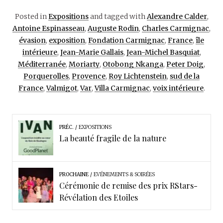
Posted in
Expositions
and tagged with
Alexandre Calder
,
Antoine Espinasseau
,
Auguste Rodin
,
Charles Carmignac
,
évasion
,
exposition
,
Fondation Carmignac
,
France
,
île
intérieure
,
Jean-Marie Gallais
,
Jean-Michel Basquiat
,
Méditerranée
,
Moriarty
,
Otobong Nkanga
,
Peter Doig
,
Porquerolles
,
Provence
,
Roy Lichtenstein
,
sud de la
France
,
Valmigot
,
Var
,
Villa Carmignac
,
voix intérieure
.
PRÉC.
EXPOSITIONS
La beauté fragile de la nature
PROCHAINE
EVÉNEMENTS & SOIRÉES
Cérémonie de remise des prix RStars-
Révélation des Etoiles