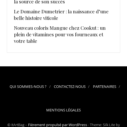
la source de son succès
Le Domaine Dumetrier : la naissance d’une
belle histoire viticole
Nouveau coloris Mangue chez Cookut : un
plein de vitamines pour vos fourneaux et
votre table
QUI SOMMES-NOUS ?
CONTACTEZ-NOUS
PARTENAIRES
MENTIONS LÉGALES
© ItArtBag –
Fièrement propulsé par WordPress
-
Theme: Silk Lite by