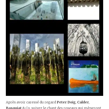
Après avoir caressé du regard
Peter Doig
,
Calder
,
Basquiat
& Co, suivez le chant des roseaux qui mèneront