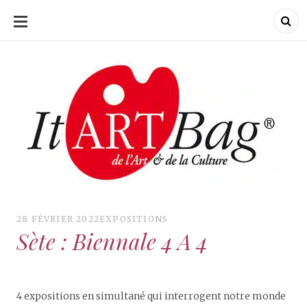
ALLER
AU
CONTENU
ItArtBag
ItArtBag
Le webmag de l'art
et de la culture
28 FÉVRIER 2022
EXPOSITIONS
Sète : Biennale 4 A 4
4 expositions en simultané qui interrogent notre monde