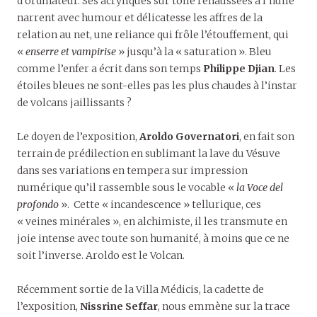
d’ordinateur. Ses acryliques sur toile rehaussées à l’huile
narrent avec humour et délicatesse les affres de la
relation au net, une reliance qui frôle l’étouffement, qui
«
enserre et vampirise
» jusqu’à la « saturation ». Bleu
comme l’enfer a écrit dans son temps
Philippe Djian
. Les
étoiles bleues ne sont-elles pas les plus chaudes à l’instar
de volcans jaillissants ?
Le doyen de l’exposition,
Aroldo Governatori
, en fait son
terrain de prédilection en sublimant la lave du Vésuve
dans ses variations en tempera sur impression
numérique qu’il rassemble sous le vocable «
la Voce del
profondo
». Cette « incandescence » tellurique, ces
« veines minérales », en alchimiste, il les transmute en
joie intense avec toute son humanité, à moins que ce ne
soit l’inverse. Aroldo est le Volcan.
Récemment sortie de la Villa Médicis, la cadette de
l’exposition,
Nissrine Seffar
, nous emmène sur la trace