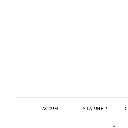
ALLER
AU
CONTENU
ACCUEIL
A LA UNE
C