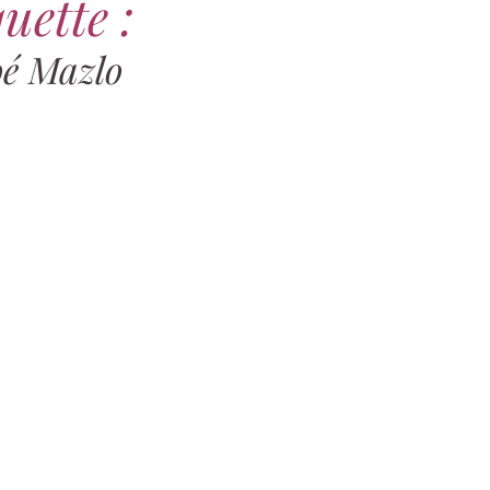
uette :
oé Mazlo