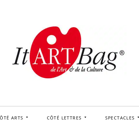
ItArtB
Le webmag de l'art et
de la culture
ÔTÉ ARTS
CÔTÉ LETTRES
SPECTACLES