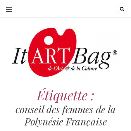
ALLER
AU
CONTENU
ItArtBag
ItArtBag
Le webmag de l'art
et de la culture
Étiquette :
conseil des femmes de la
Polynésie Française