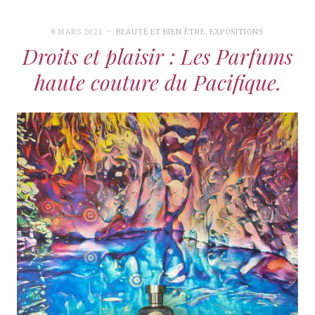
8 MARS 2021
BEAUTÉ ET BIEN ÊTRE
,
EXPOSITIONS
Droits et plaisir : Les Parfums
haute couture du Pacifique.