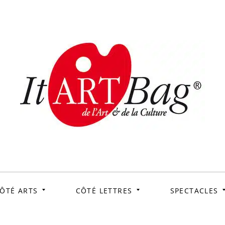
ItArtB
Le webmag de l'art et
de la culture
ÔTÉ ARTS
CÔTÉ LETTRES
SPECTACLES