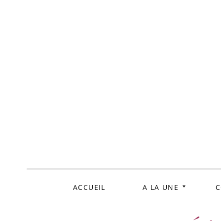
ALLER
AU
CONTENU
ACCUEIL
A LA UNE
C