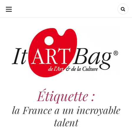
ALLER
AU
CONTENU
ItArtBag
ItArtBag
Le webmag de l'art
et de la culture
Étiquette :
la France a un incroyable
talent