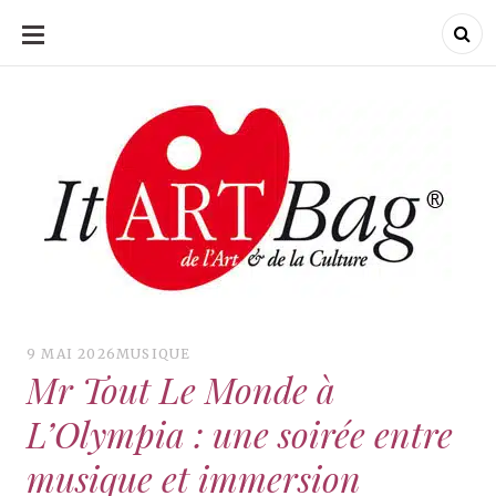
ALLER
AU
CONTENU
ItArtBag
ItArtBag
Le webmag de l'art
et de la culture
9 MAI 2026
MUSIQUE
Mr Tout Le Monde à
L’Olympia : une soirée entre
musique et immersion