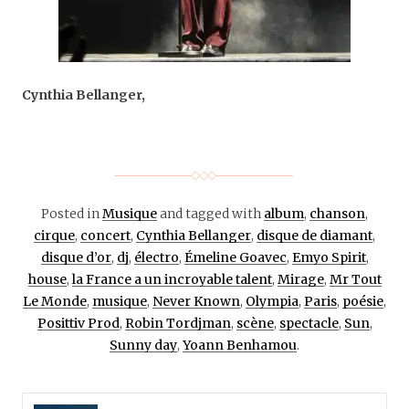
Cynthia Bellanger,
Posted in
Musique
and tagged with
album
,
chanson
,
cirque
,
concert
,
Cynthia Bellanger
,
disque de diamant
,
disque d’or
,
dj
,
électro
,
Émeline Goavec
,
Emyo Spirit
,
house
,
la France a un incroyable talent
,
Mirage
,
Mr Tout
Le Monde
,
musique
,
Never Known
,
Olympia
,
Paris
,
poésie
,
Posittiv Prod
,
Robin Tordjman
,
scène
,
spectacle
,
Sun
,
Sunny day
,
Yoann Benhamou
.