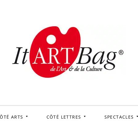
ItArtB
Le webmag de l'art et
de la culture
ÔTÉ ARTS
CÔTÉ LETTRES
SPECTACLES