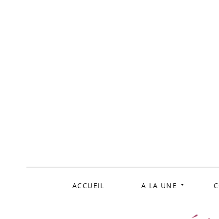
ALLER
AU
CONTENU
ACCUEIL
A LA UNE
C