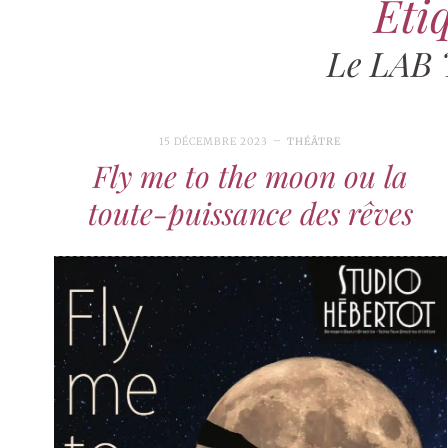
Étiq
Le LAB 
15 DÉCEMBRE 2023
THÉÂTRE
Fly me to the moon ou la
toute-puissance des rêves