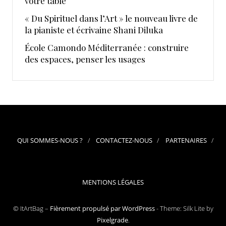
votre table
« Du Spirituel dans l’Art » le nouveau livre de
la pianiste et écrivaine Shani Diluka
École Camondo Méditerranée : construire
des espaces, penser les usages
QUI SOMMES-NOUS ?
CONTACTEZ-NOUS
PARTENAIRES
MENTIONS LÉGALES
© ItArtBag –
Fièrement propulsé par WordPress
-
Theme: Silk Lite by
Pixelgrade
.