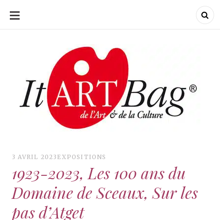
ALLER
AU
CONTENU
ItArtBag
ItArtBag
Le webmag de l'art
et de la culture
3 AVRIL 2023
EXPOSITIONS
1923-2023, Les 100 ans du
Domaine de Sceaux, Sur les
pas d’Atget