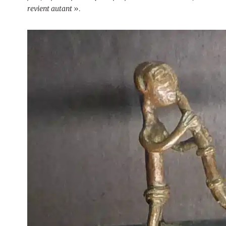
revient autant
».