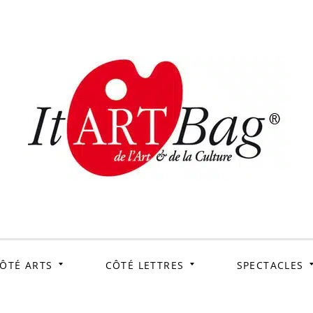
ItArtB
Le webmag de l'art et
de la culture
ÔTÉ ARTS
CÔTÉ LETTRES
SPECTACLES