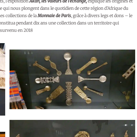
ts, l’exposition
Akan, les valeurs de l’échange,
explique les origines et
ze qui nous plongent dans le quotidien de cette région d’Afrique du
es collections de la
Monnaie de Paris
, grâce à divers legs et dons – le
constitua pendant dix ans une collection dans un territoire qui
st survenu en 2018