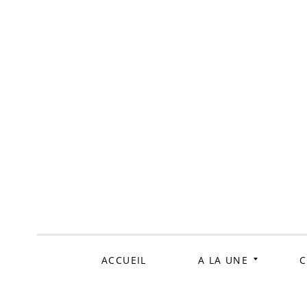
ALLER
AU
CONTENU
ACCUEIL
A LA UNE
C