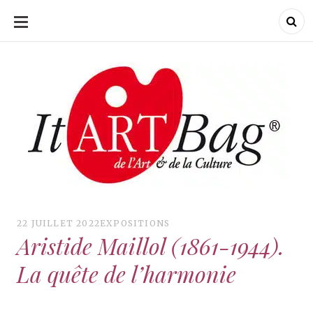
ALLER
AU
CONTENU
ItArtBag
ItArtBag
Le webmag de l'art
et de la culture
22 JUILLET 2022
EXPOSITIONS
Aristide Maillol (1861-1944).
La quête de l’harmonie