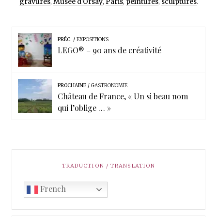
gravures
,
Musée d'Orsay
,
Paris
,
peintures
,
sculptures
.
PRÉC.
EXPOSITIONS
LEGO® – 90 ans de créativité
PROCHAINE
GASTRONOMIE
Château de France, « Un si beau nom
qui l’oblige … »
TRADUCTION / TRANSLATION
French