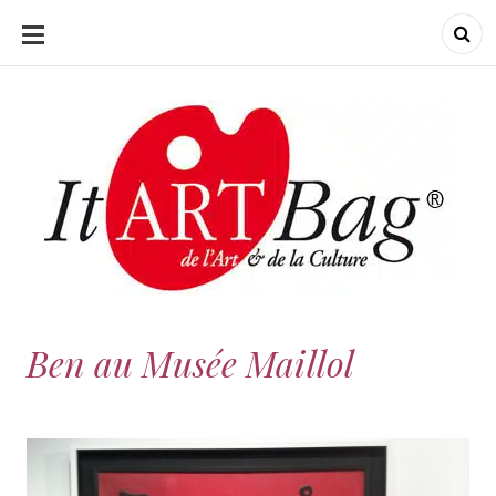
ALLER
AU
CONTENU
ItArtBag
ItArtBag
Le webmag de l'art
et de la culture
Ben au Musée Maillol