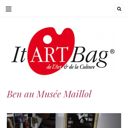
ALLER
AU
CONTENU
ItArtBag
ItArtBag
Le webmag de l'art
et de la culture
Ben au Musée Maillol