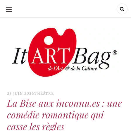
ALLER
AU
CONTENU
ItArtBag
ItArtBag
Le webmag de l'art
et de la culture
23 JUIN 2026
THÉÂTRE
La Bise aux inconnu.es : une
comédie romantique qui
casse les règles