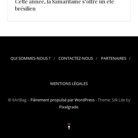
Cette année, la Samaritaine s’offre un été
brésilien
QUI SOMMES-NOUS ?
CONTACTEZ-NOUS
PARTENAIRES
MENTIONS LÉGALES
© ItArtBag –
Fièrement propulsé par WordPress
-
Theme: Silk Lite by
Pixelgrade
.