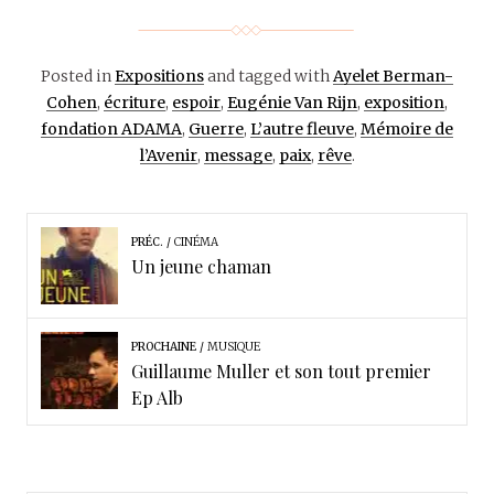
Posted in
Expositions
and tagged with
Ayelet Berman-
Cohen
,
écriture
,
espoir
,
Eugénie Van Rijn
,
exposition
,
fondation ADAMA
,
Guerre
,
L’autre fleuve
,
Mémoire de
l’Avenir
,
message
,
paix
,
rêve
.
PRÉC.
CINÉMA
Un jeune chaman
PROCHAINE
MUSIQUE
Guillaume Muller et son tout premier
Ep Alb