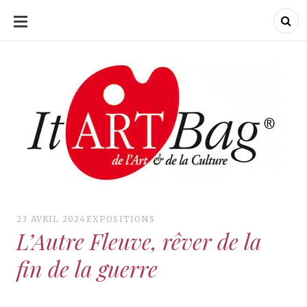
ALLER
AU
CONTENU
ItArtBag
ItArtBag
Le webmag de l'art
et de la culture
23 AVRIL 2024
EXPOSITIONS
L’Autre Fleuve, rêver de la
fin de la guerre