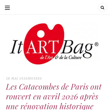
ALLER
AU
CONTENU
ItArtBag
ItArtBag
Le webmag de l'art
et de la culture
28 MAI 2026
MUSÉES
Les Catacombes de Paris ont
rouvert en avril 2026 après
une rénovation historique