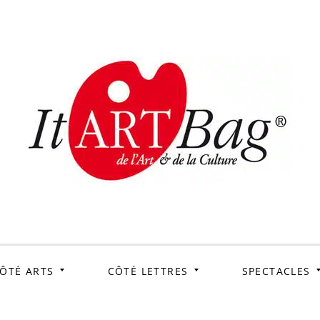
ItArtB
Le webmag de l'art et
de la culture
ÔTÉ ARTS
CÔTÉ LETTRES
SPECTACLES