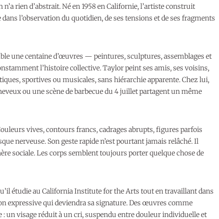
 n’a rien d’abstrait. Né en 1958 en Californie, l’artiste construit
ans l’observation du quotidien, de ses tensions et de ses fragments
mble une centaine d’œuvres — peintures, sculptures, assemblages et
onstamment l’histoire collective. Taylor peint ses amis, ses voisins,
tiques, sportives ou musicales, sans hiérarchie apparente. Chez lui,
cheveux ou une scène de barbecue du 4 juillet partagent un même
 Couleurs vives, contours francs, cadrages abrupts, figures parfois
ue nerveuse. Son geste rapide n’est pourtant jamais relâché. Il
re sociale. Les corps semblent toujours porter quelque chose de
il étudie au California Institute for the Arts tout en travaillant dans
tion expressive qui deviendra sa signature. Des œuvres comme
 un visage réduit à un cri, suspendu entre douleur individuelle et