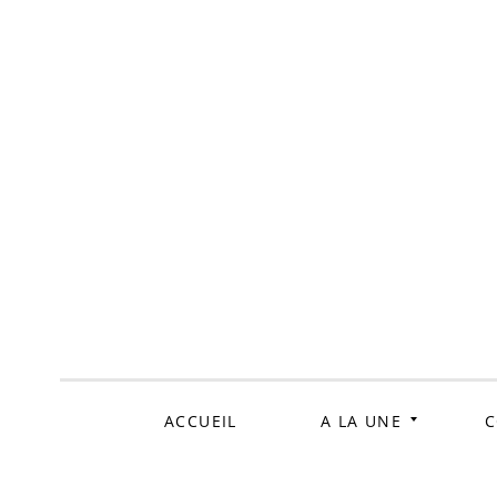
ALLER
AU
CONTENU
ACCUEIL
A LA UNE
C