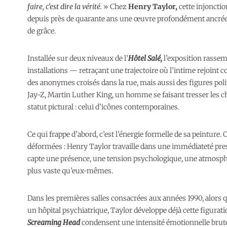
faire, c’est dire la vérité.
» Chez
Henry Taylor,
cette injonction
depuis près de quarante ans une œuvre profondément ancrée d
de grâce.
Installée sur deux niveaux de l’
Hôtel Salé,
l’exposition rasse
installations — retraçant une trajectoire où l’intime rejoint c
des anonymes croisés dans la rue, mais aussi des figures poli
Jay-Z, Martin Luther King, un homme se faisant tresser les 
statut pictural : celui d’icônes contemporaines.
Ce qui frappe d’abord, c’est l’énergie formelle de sa peinture.
déformées : Henry Taylor travaille dans une immédiateté presq
capte une présence, une tension psychologique, une atmosphè
plus vaste qu’eux-mêmes.
Dans les premières salles consacrées aux années 1990, alors qu’
un hôpital psychiatrique, Taylor développe déjà cette figura
Screaming Head
condensent une intensité émotionnelle brute :