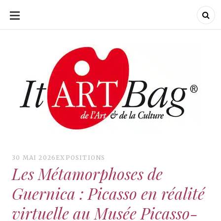
ALLER
AU
CONTENU
ItArtBag
ItArtBag
Le webmag de l'art
et de la culture
30 MAI 2026
EXPOSITIONS
Les Métamorphoses de
Guernica : Picasso en réalité
virtuelle au Musée Picasso-